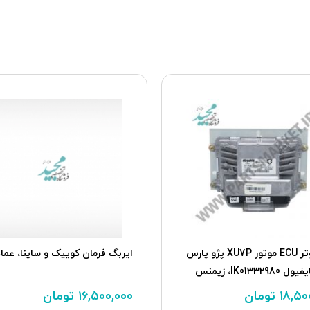
ینا، عماد
پدال گاز برقی TU5P پژو207 اتوماتیک،
AECS
۱۰,۸۰۰,۰۰۰
تومان