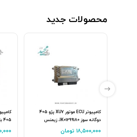
محصولات جدید
کامپیوتر ECU موتور XU7P پژو پارس
ایربگ فرمان کوییک و سا
405 بایفیول IK01332980، زیمنس
۱۸,۵۰۰,۰۰۰
تومان
۱۶,۵۰۰,۰۰۰
تومان