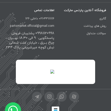
فروشگاه آنلاین پارتس مارکت
اطلاعات تماس
گالری
021-33111116 داخلی 126
روش های پرداخت
partsmarket.official@gmail.com
09981120998 پشتیبان فروش
سوالات متداول
پاسخگویی : 9 الی 18:30 تهــــران ،
چراغ بــرق ، خیابان ملت شمالی
نبش کوچه میرشریفی پلاک 234
id="XwxOCn7vCJ69pXI8blEh">