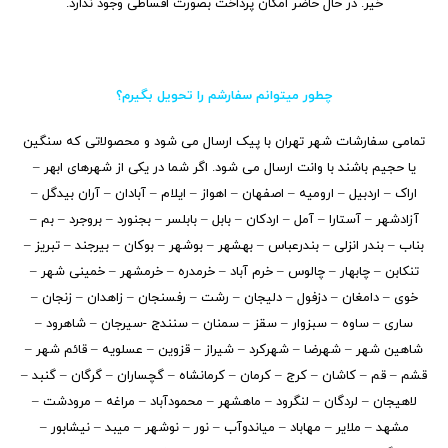
خیر. در حال حاضر امکان پرداخت بصورت اقساطی وجود ندارد.
چطور میتوانم سفارشم را تحویل بگیرم؟
تمامی سفارشات شهر تهران با پیک ارسال می شود و محصولاتی که سنگین
یا حجیم باشند با وانت ارسال می شود. اگر شما در یکی از شهرهای ابهر –
اراک – اردبیل – ارومیه – اصفهان – اهواز – ایلام – آبادان – آران بیدگل –
آزادشهر – آستارا – آمل – اردکان – بابل – بابلسر – بجنورد – بروجرد – بم –
بناب – بندر انزلی – بندرعباس – بهشهر – بوشهر – بوکان – بیرجند – تبریز –
تنکابن – چابهار – چالوس – خرم آباد – خرمدره – خرمشهر – خمینی شهر –
خوی – دامغان – دزفول – دلیجان – رشت – رفسنجان – زاهدان – زنجان –
ساری – ساوه – سبزوار – سقز – سمنان – سنندج -سیرجان – شاهرود –
شاهین شهر – شهرضا – شهرکرد – شیراز – قزوین – عسلویه – قائم شهر –
قشم – قم – کاشان – کرج – کرمان – کرمانشاه – گچساران – گرگان – گنبد –
لاهیجان – لردگان – لنگرود – ماهشهر – محمودآباد – مراغه – مرودشت –
مشهد – ملایر – مهاباد – میاندوآب – نور – نوشهر – میبد – نیشابور –