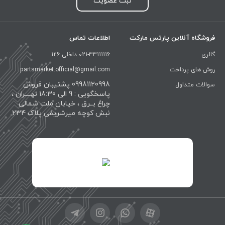
ثبت عضویت
فروشگاه آنلاین پارتس مارکت
اطلاعات تماس
گالری
021-33111116 داخلی 126
روش های پرداخت
partsmarket.official@gmail.com
09981120998 پشتیبان فروش
سوالات متداول
پاسخگویی : 9 الی 18:30 تهــــران ،
چراغ بــرق ، خیابان ملت شمالی
نبش کوچه میرشریفی پلاک 234
id="XwxOCn7vCJ69pXI8blEh">