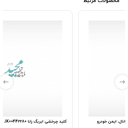
محصولات مرتبط
کلید چرخشی ایربگ رانا IK00442280، ایمن خودرو