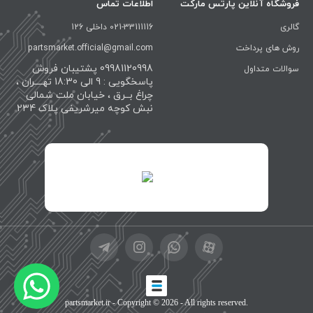
فروشگاه آنلاین پارتس مارکت
اطلاعات تماس
گالری
021-33111116 داخلی 126
روش های پرداخت
partsmarket.official@gmail.com
09981120998 پشتیبان فروش
سوالات متداول
پاسخگویی : 9 الی 18:30 تهــــران ،
چراغ بــرق ، خیابان ملت شمالی
نبش کوچه میرشریفی پلاک 234
id="XwxOCn7vCJ69pXI8blEh">
partsmarket.ir
- Copyright © 2026 - All rights reserved.