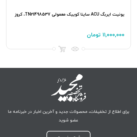
یونیت ایربگ ACU ساينا کوييک معمولی TN21498537، کروز
۱۱,۰۰۰,۰۰۰
تومان
برای اطلاع از تخفیفات، محصولات جدید و آخرین اخبار در خبرنامه ما
عضو شوید