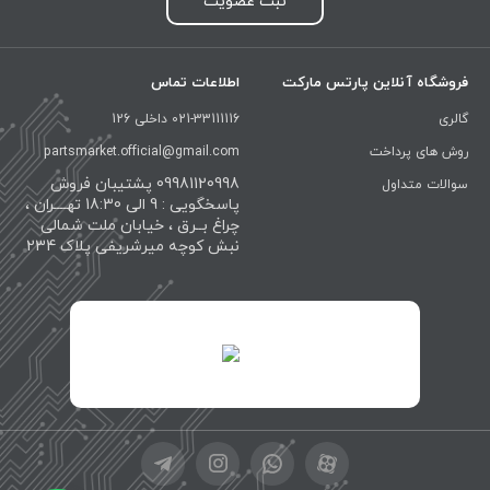
ثبت عضویت
فروشگاه آنلاین پارتس مارکت
اطلاعات تماس
گالری
021-33111116 داخلی 126
روش های پرداخت
partsmarket.official@gmail.com
09981120998 پشتیبان فروش
سوالات متداول
پاسخگویی : 9 الی 18:30 تهــــران ،
چراغ بــرق ، خیابان ملت شمالی
نبش کوچه میرشریفی پلاک 234
id="XwxOCn7vCJ69pXI8blEh">