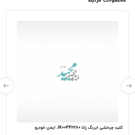
محصولات مرتبط
کلید چرخشی ایربگ رانا IK00442280، ایمن خودرو