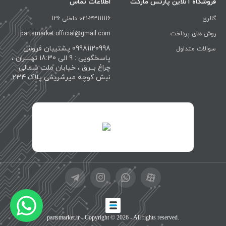
فروشگاه آنلاین پارتس مارکت
اطلاعات تماس
گالری
021-33111116 داخلی 126
روش های پرداخت
partsmarket.official@gmail.com
09981120998 پشتیبان فروش
سوالات متداول
پاسخگویی : 9 الی 18:30 تهــــران ،
چراغ بــرق ، خیابان ملت شمالی
نبش کوچه میرشریفی پلاک 234
id="XwxOCn7vCJ69pXI8blEh">
partsmarket.ir
- Copyright © 2026 - All rights reserved.