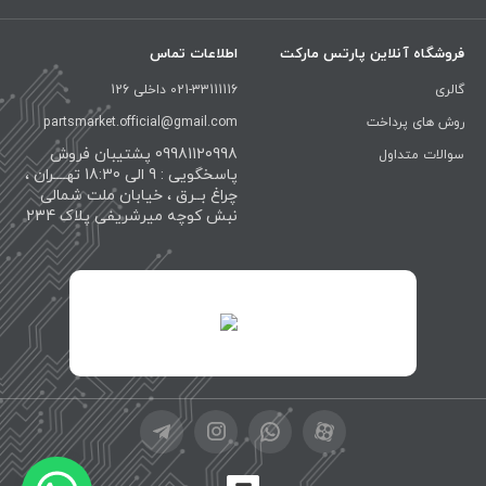
فروشگاه آنلاین پارتس مارکت
اطلاعات تماس
گالری
021-33111116 داخلی 126
روش های پرداخت
partsmarket.official@gmail.com
09981120998 پشتیبان فروش
سوالات متداول
پاسخگویی : 9 الی 18:30 تهــــران ،
چراغ بــرق ، خیابان ملت شمالی
نبش کوچه میرشریفی پلاک 234
id="XwxOCn7vCJ69pXI8blEh">