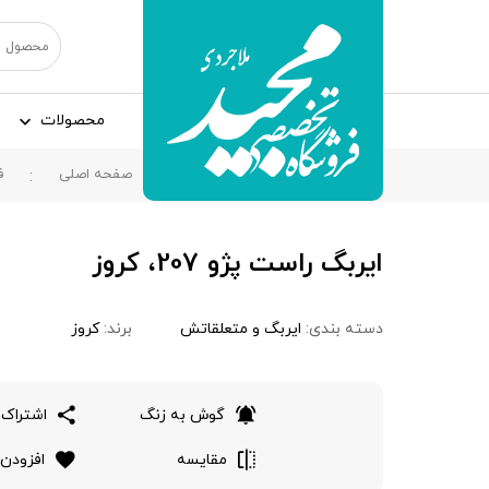
محصولات
صفحه اصلی
ف
ایربگ راست پژو 207، کروز
دسته بندی:
ایربگ و متعلقاتش
برند:
کروز
گوش به زنگ
اشتراک 
مقایسه
افزودن 