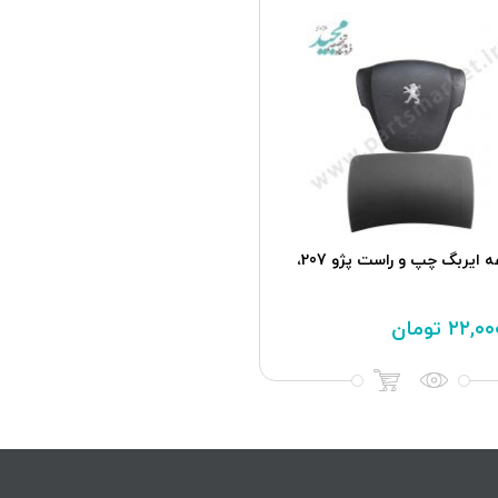
مجموعه ایربگ چپ و راست پژو 207،
۲۲,۰۰
تومان