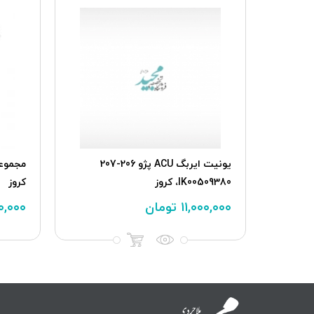
یونیت ایربگ ACU پژو 206-207
IK00509380، کروز
کروز
۱۱,۰۰۰,۰۰۰
تومان
۰,۰۰۰