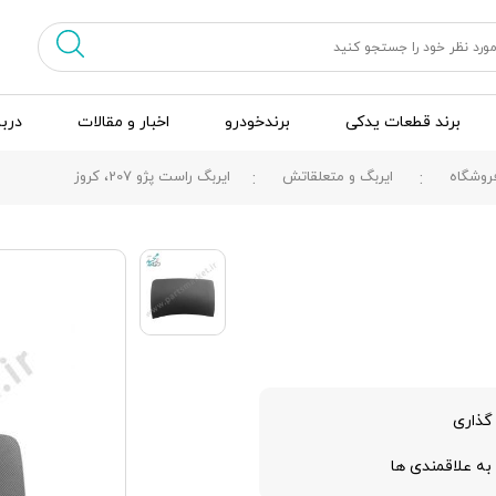
برند قطعات یدکی
برندخودرو
اخبار و مقالات
دربا
روشگاه
ایربگ و متعلقاتش
ایربگ راست پژو 207، کروز
گذاری
به علاقمندی ها