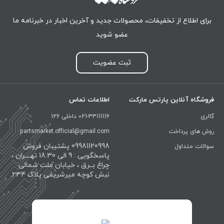
برای اطلاع از تخفیفات، محصولات جدید و آخرین اخبار در خبرنامه ما
عضو شوید
ثبت عضویت
فروشگاه آنلاین پارتس مارکت
اطلاعات تماس
گالری
021-33111116 داخلی 126
روش های پرداخت
partsmarket.official@gmail.com
09981120998 پشتیبان فروش
سوالات متداول
پاسخگویی : 9 الی 18:30 تهــــران ،
چراغ بــرق ، خیابان ملت شمالی
نبش کوچه میرشریفی پلاک 234