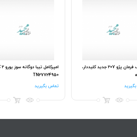
غربیلک فرمان پژو 207 جدید کلیددار،
امپرکامل
TN27724950
گیرید
تماس بگیرید