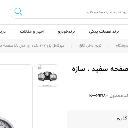
برند قطعات یدکی
برندخودرو
اخبار و مقالات
دربا
روشگاه
تریم داخل اتاق
امپرکامل پژو 207 دنده اي مدل بالا صفحه سفید ، سازه پویش
 مدل بالا صفحه سفید ، سازه
د محصول:
IK00691980
گذاری