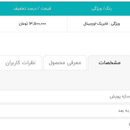
رنگ/ ویژگی
قیمت / درصد تخفیف
ویژگی : فابریک-اورجینال
13,500,000
تومان
مشخصات
معرفی محصول
نظرات کاربران
سازه پویش