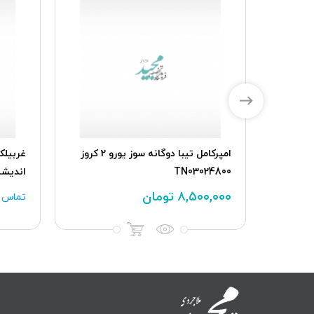
دسته تنظیم رادیو پخش پژو 206 ،
امپرکامل تیبا دوگانه سوز یورو 2 کروز
TN03024800
اندیشه
۸,۵۰۰,۰۰۰
تومان
تماس ب