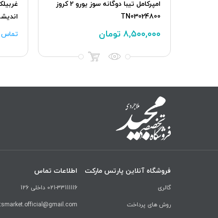
دسته تنظیم رادیو پخش پژو 206 ،
امپرکامل تیبا دوگانه سوز یورو 2 کروز
TN03024800
اندیشه
۸,۵۰۰,۰۰۰
تومان
تماس ب
فروشگاه آنلاین پارتس مارکت
اطلاعات تماس
گالری
021-33111116 داخلی 126
روش های پرداخت
tsmarket.official@gmail.com