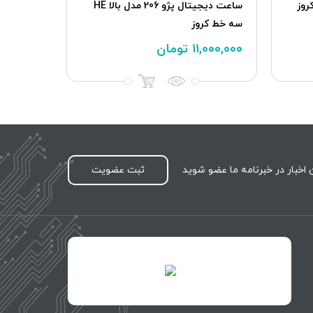
 تیبا دوگانه سوز یورو 2 کروز
ساعت دیجیتال پژو 206 مدل بالا HE
دسته برف
سه خط کروز
۱۱,۰۰۰,۰۰۰
تومان
تماس بگی
اخبار در خبرنامه ما عضو شوید
ثبت عضویت
id="XwxOCn7vCJ69pXI8blEh">