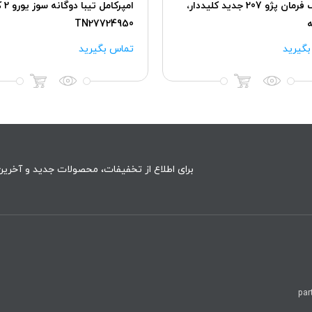
غربیلک فرمان پژو 207 جدید کلیددار،
امپرکامل
TN27724950
گیرید
تماس بگیرید
برای اطلاع از تخفیفات، محصولات جدید و آخرین 
par