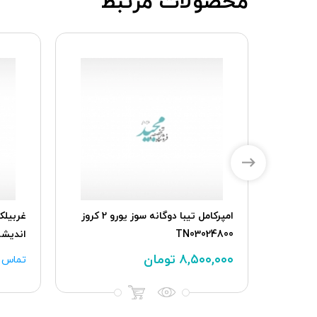
محصولات مرتبط
دسته تنظیم رادیو پخش پژو 206 ،
امپرکامل تیبا دوگانه سوز یورو 2 کروز
TN03024800
اندیشه
۸,۵۰۰,۰۰۰
تومان
تماس ب