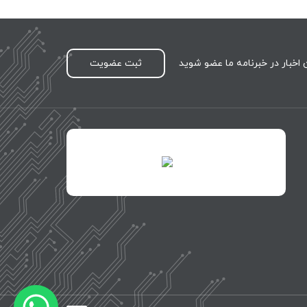
اخبار در خبرنامه ما عضو شوید
ثبت عضویت
id="XwxOCn7vCJ69pXI8blEh">