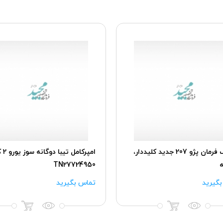
غربیلک فرمان پژو 207 جدید کلیددار،
امپرکامل
TN27724950
گیرید
تماس بگیرید