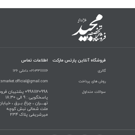
فروشگاه آنلاین پارتس مارکت
اطلاعات تماس
گالری
021-33111116 داخلی 126
روش های پرداخت
tsmarket.official@gmail.com
09981120998 پشتیبان ف
سوالات متداول
پاسخگویی : 9 الی 18:30
تهــــران ، چراغ بــرق ، خیابا
ملت شمالی نبش کوچه
میرشریفی پلاک 234