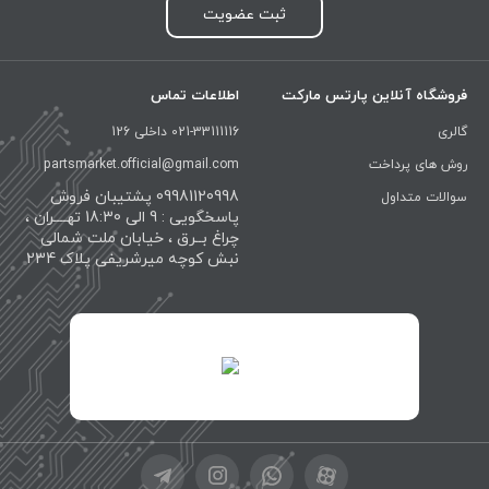
ثبت عضویت
فروشگاه آنلاین پارتس مارکت
اطلاعات تماس
گالری
021-33111116 داخلی 126
روش های پرداخت
partsmarket.official@gmail.com
09981120998 پشتیبان فروش
سوالات متداول
پاسخگویی : 9 الی 18:30 تهــــران ،
چراغ بــرق ، خیابان ملت شمالی
نبش کوچه میرشریفی پلاک 234
id="XwxOCn7vCJ69pXI8blEh">