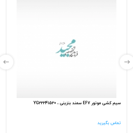
سیم کشی موتور EF7 سمند بنزینی ، YG22241520
تماس بگیرید