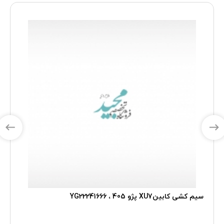
سیم کشی کابینXU7 پژو 405 ، YG22241666