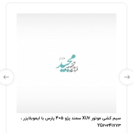
سیم کشی موتور XU7 سمند پژو 405 پارس با ایموبلایزر ،
YG20241773