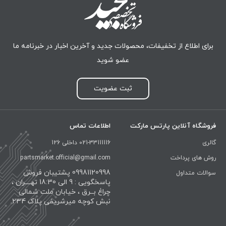
برای اطلاع از تخفیفات، محصولات جدید و آخرین اخبار در خبرنامه ما
عضو شوید
ثبت عضویت
فروشگاه آنلاین پارتس مارکت
اطلاعات تماس
گالری
021-33111116 داخلی 126
روش های پرداخت
partsmarket.official@gmail.com
09981120998 پشتیبان فروش
سوالات متداول
پاسخگویی : 9 الی 18:30 تهــــران ،
چراغ بــرق ، خیابان ملت شمالی
نبش کوچه میرشریفی پلاک 234