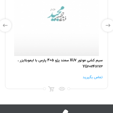
سیم کشی موتور XU7 سمند پژو 405 پارس با ایموبلایزر ،
YG20241773
تماس بگیرید