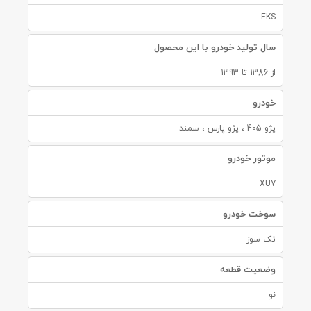
EKS
سال تولید خودرو با این محصول
از 1386 تا 1393
خودرو
پژو 405 ، پژو پارس ، سمند
موتور خودرو
XU7
سوخت خودرو
تک سوز
وضعیت قطعه
نو