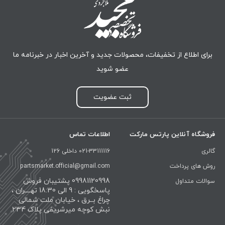
برای اطلاع از تخفیفات، محصولات جدید و آخرین اخبار در خبرنامه ما
عضو شوید
ثبت عضویت
فروشگاه آنلاین پارتس مارکت
اطلاعات تماس
گالری
021-33111116 داخلی 126
روش های پرداخت
partsmarket.official@gmail.com
09981120998 پشتیبان فروش
سوالات متداول
پاسخگویی : 9 الی 18:30 تهــــران ،
چراغ بــرق ، خیابان ملت شمالی
نبش کوچه میرشریفی پلاک 234