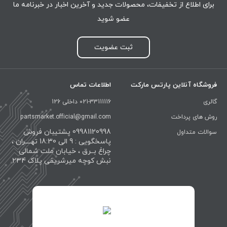
برای اطلاع از تخفیفات، محصولات جدید و آخرین اخبار در خبرنامه ما
عضو شوید
ثبت عضویت
فروشگاه آنلاین پارتس مارکت
اطلاعات تماس
گالری
021-33111116 داخلی 126
روش های پرداخت
partsmarket.official@gmail.com
09981120998 پشتیبان فروش
سوالات متداول
پاسخگویی : 9 الی 18:30 تهــــران ،
چراغ بــرق ، خیابان ملت شمالی
نبش کوچه میرشریفی پلاک 234
id="XwxOCn7vCJ69pXI8blEh">