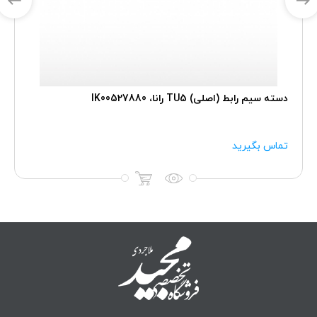
دسته سیم رابط (اصلی) TU5 رانا، IK00527880
تماس بگیرید