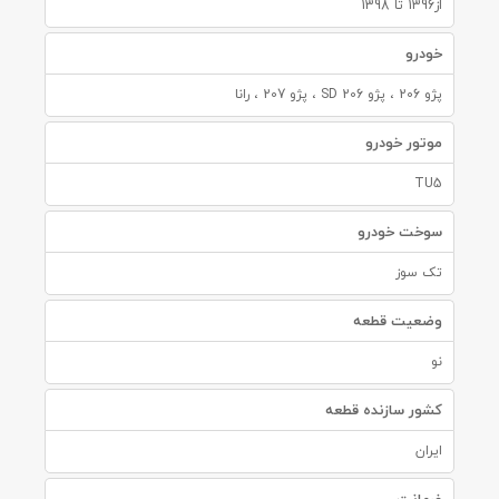
از1396 تا 1398
خودرو
پژو 206 ، پژو 206 SD ، پژو 207 ، رانا
موتور خودرو
TU5
سوخت خودرو
تک سوز
وضعیت قطعه
نو
کشور سازنده قطعه
ایران