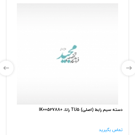
دسته سیم رابط (اصلی) TU5 رانا، IK00527880
تماس بگیرید