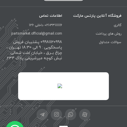
فروشگاه آنلاین پارتس مارکت
اطلاعات تماس
گالری
021-33111116 داخلی 126
روش های پرداخت
partsmarket.official@gmail.com
09981120998 پشتیبان فروش
سوالات متداول
پاسخگویی : 9 الی 18:30 تهــــران ،
چراغ بــرق ، خیابان ملت شمالی
نبش کوچه میرشریفی پلاک 234
id="XwxOCn7vCJ69pXI8blEh">