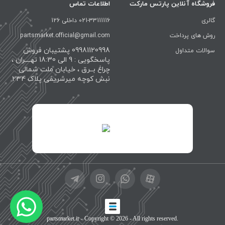
فروشگاه آنلاین پارتس مارکت
اطلاعات تماس
گالری
021-33111116 داخلی 126
روش های پرداخت
partsmarket.official@gmail.com
09981120998 پشتیبان فروش
سوالات متداول
پاسخگویی : 9 الی 18:30 تهــــران ،
چراغ بــرق ، خیابان ملت شمالی
نبش کوچه میرشریفی پلاک 234
id="XwxOCn7vCJ69pXI8blEh">
partsmarket.ir
- Copyright © 2026 - All rights reserved.