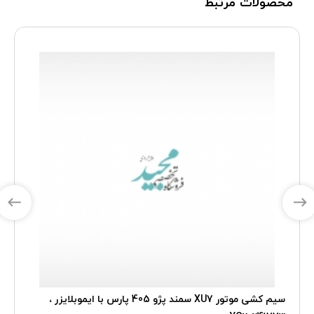
محصولات مرتبط
سیم کشی موتور XU7 سمند پژو 405 پارس با ایموبلایزر ،