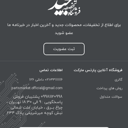
برای اطلاع از تخفیفات، محصولات جدید و آخرین اخبار در خبرنامه ما
عضو شوید
ثبت عضویت
فروشگاه آنلاین پارتس مارکت
اطلاعات تماس
گالری
021-33111116 داخلی 126
روش های پرداخت
partsmarket.official@gmail.com
09981120998 پشتیبان فروش
سوالات متداول
پاسخگویی : 9 الی 18:30 تهــــران ،
چراغ بــرق ، خیابان ملت شمالی
نبش کوچه میرشریفی پلاک 234