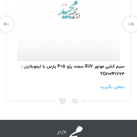
سیم کشی موتور XU7 سمند پژو 405 پارس با ایموبلایزر ،
YG20241773
تماس بگیرید