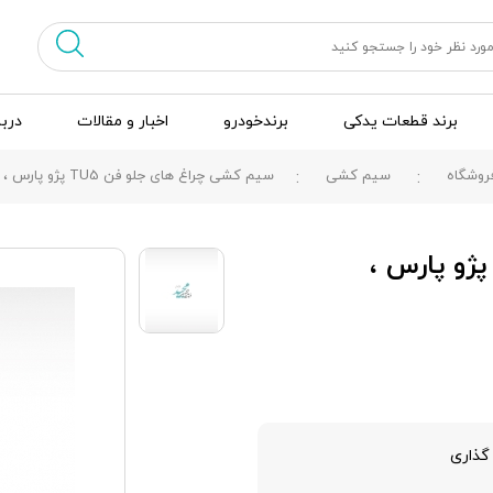
برند قطعات یدکی
برندخودرو
اخبار و مقالات
دربا
روشگاه
سیم کشی
سیم کشی چراغ های جلو فن TU5 پژو پارس ، YG20242228
یم کشی چراغ های جلو فن TU5 پژو پارس ،
گذاری