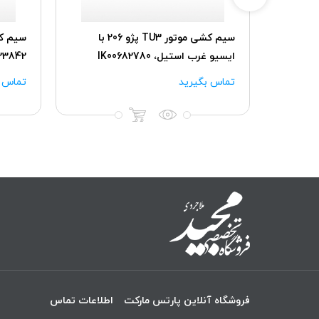
سیم کشی رابط (اصلی) پژو 206 با
سیم کشی موتور TU3 پژو 206 با
سیم کش
ایسیو غرب استیل، IK00682780
23842
تماس بگیرید
تماس ب
فروشگاه آنلاین پارتس مارکت
اطلاعات تماس