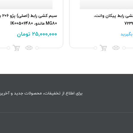
ی رابط پیکان وانت،
723
MG80 ماندو، IK00506480
۲۵,۰۰۰,۰۰۰
تومان
گیرید
برای اطلاع از تخفیفات، محصولات جدید و آخرین 