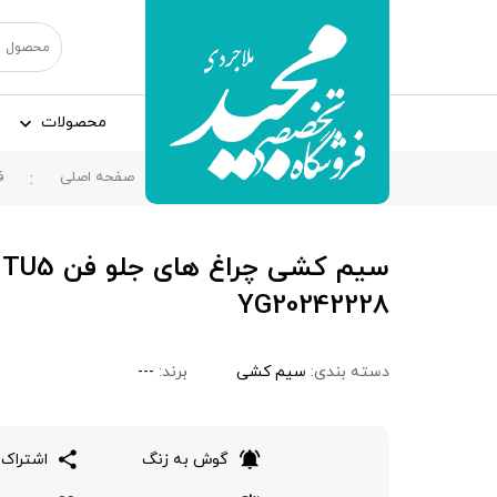
محصولات
صفحه اصلی
ف
س
YG20242228
دسته بندی:
سیم کشی
برند:
---
گوش به زنگ
اشتراک 