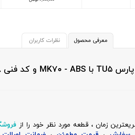
6,000,000
تومان
معرفی محصول
نظرات کاربران
 YG20242228
عترین زمان ، قطعه مورد نظر خود را از
فروشگ
ن سفارش
،
قیمت مطمئن
،
ضمانت اصالت ک