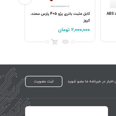
سیم کشی رابط (اصلی) پژو 206 با ABS
كابل مثبت باتری پژو 405 پارس سمند،
کروز
سازه سیم
۲,۰۰۰,۰۰۰
تومان
۰۰۰,۰۰۰
اخبار در خبرنامه ما عضو شوید
ثبت عضویت