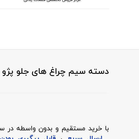
مرکز فروش تخصصی قطعات یدکی
دسته سیم چراغ های جلو پژو پارس TU5 با MK70 - ABS و کد فنی
با خرید مستقیم و بدون واسطه در سری
.
ارسال سریع
،
قابل پیگیری بود