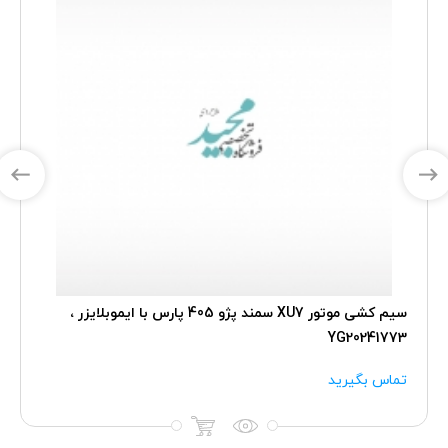
سیم کشی موتور XU7 سمند پژو 405 پارس با ایموبلایزر ،
YG20241773
تماس بگیرید