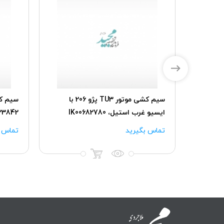
سیم کشی رابط (اصلی) پژو 206 با
سیم کشی موتور TU3 پژو 206 با
سیم کش
ایسیو غرب استیل، IK00682780
23842
تماس بگیرید
تماس ب