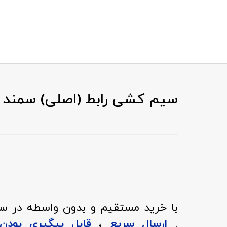
سیم کشی رابط (اصلی) سمند XU7 با کد فنی 8021395
با خرید مستقیم و بدون واسطه در سری
.
ارسال سریع
،
قابل پیگیری بود