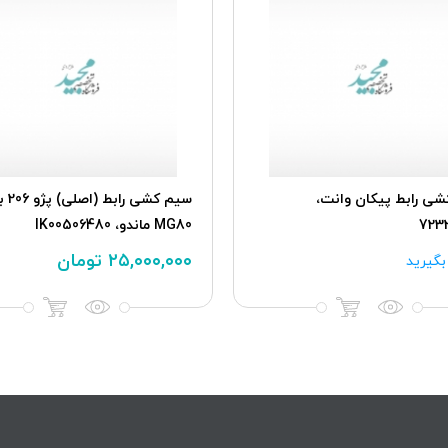
ی رابط پیکان وانت،
723
MG80 ماندو، IK00506480
۲۵,۰۰۰,۰۰۰
تومان
گیرید