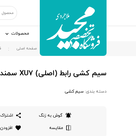
محصولات
صفحه اصلی
ف
سیم کشی رابط (اصلی) XU7 سمند ، 8021395
دسته بندی:
سیم کشی
گوش به زنگ
اشتراک 
مقایسه
افزودن 