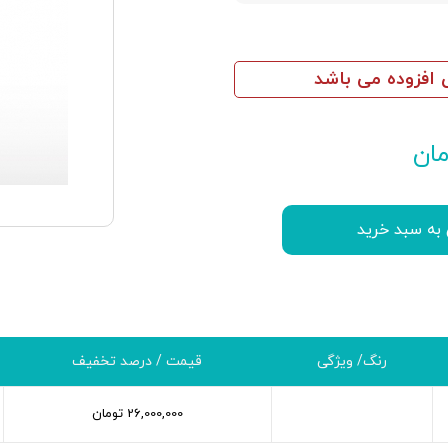
افزوده می باشد
ان
 به سبد خرید
رنگ/ ویژگی
قیمت / درصد تخفیف
26,000,000
تومان