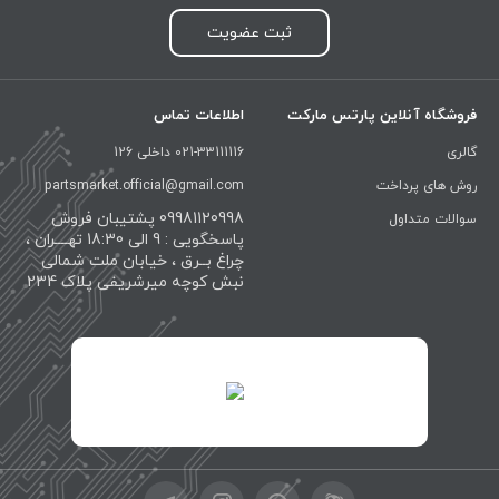
ثبت عضویت
فروشگاه آنلاین پارتس مارکت
اطلاعات تماس
گالری
021-33111116 داخلی 126
روش های پرداخت
partsmarket.official@gmail.com
09981120998 پشتیبان فروش
سوالات متداول
پاسخگویی : 9 الی 18:30 تهــــران ،
چراغ بــرق ، خیابان ملت شمالی
نبش کوچه میرشریفی پلاک 234
id="XwxOCn7vCJ69pXI8blEh">