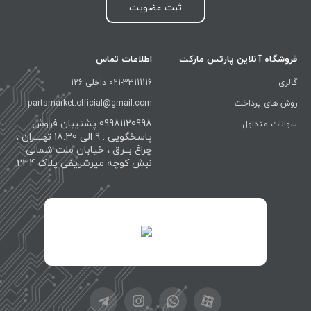
ثبت عضویت
فروشگاه آنلاین پارتس مارکت
اطلاعات تماس
گالری
021-33111116 داخلی 126
روش های پرداخت
partsmarket.official@gmail.com
09981120998 پشتیبان فروش
سوالات متداول
پاسخگویی : 9 الی 18:30 تهــــران ،
چراغ بــرق ، خیابان ملت شمالی
نبش کوچه میرشریفی پلاک 234
id="XwxOCn7vCJ69pXI8blEh">