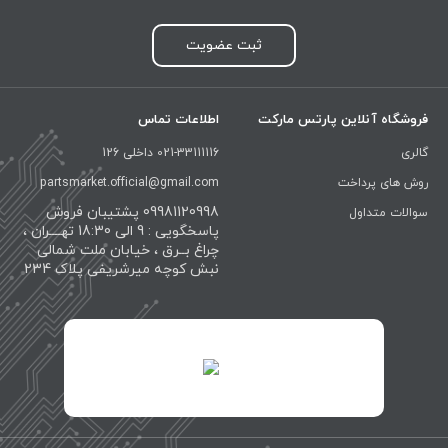
ثبت عضویت
فروشگاه آنلاین پارتس مارکت
اطلاعات تماس
گالری
021-33111116 داخلی 126
روش های پرداخت
partsmarket.official@gmail.com
09981120998 پشتیبان فروش
سوالات متداول
پاسخگویی : 9 الی 18:30 تهــــران ،
چراغ بــرق ، خیابان ملت شمالی
نبش کوچه میرشریفی پلاک 234
id="XwxOCn7vCJ69pXI8blEh">