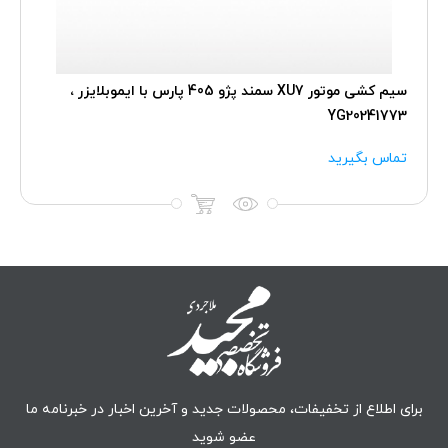
سیم کشی موتور XU7 سمند پژو 405 پارس با ایموبلایزر ،
YG20241773
تماس بگیرید
برای اطلاع از تخفیفات، محصولات جدید و آخرین اخبار در خبرنامه ما
عضو شوید