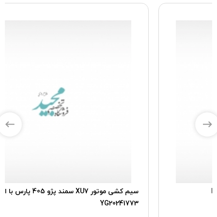
سیم کشی موتور XU7 سمند پژو 405 پارس با ایموبلایزر ،
YG20241773