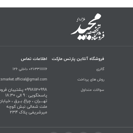
فروشگاه آنلاین پارتس مارکت
اطلاعات تماس
گالری
021-33111116 داخلی 126
روش های پرداخت
tsmarket.official@gmail.com
09981120998 پشتیبان ف
سوالات متداول
پاسخگویی : 9 الی 18:30
تهــــران ، چراغ بــرق ، خیابا
ملت شمالی نبش کوچه
میرشریفی پلاک 234