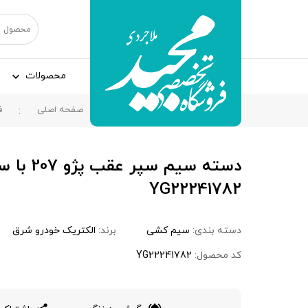
محصولات
صفحه اصلی
ف
دسته سیم سپ
YG22241782
دسته بندی:
سیم کشی
برند:
الکتریک خودرو شرق
کد محصول:
YG22241782