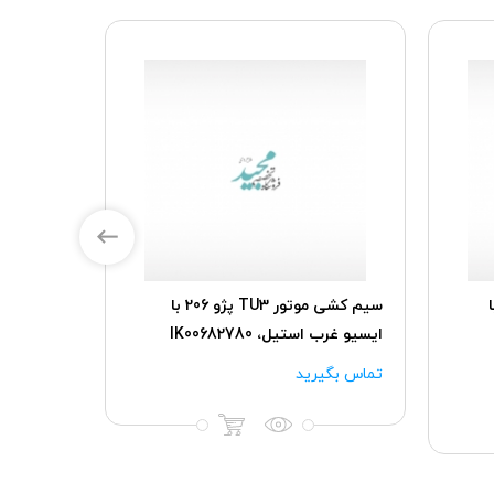
 پژو 206 با
سیم کشی موتور TU3 پژو 206 با
سیم کشی 
ایسیو غرب استیل، IK00682780
2323842
تماس بگیرید
تماس بگی