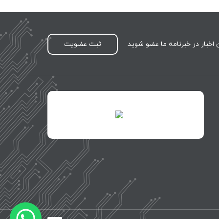
اخبار در خبرنامه ما عضو شوید
ثبت عضویت
id="XwxOCn7vCJ69pXI8blEh">