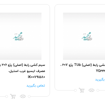
سیم کشی رابط (اصلی) TU5 پژو 207 ،
سیم کشی رابط (اصلی)
YG222
مصرف ایسیو غرب استیل،
IK00791580
گیرید
تماس بگیرید