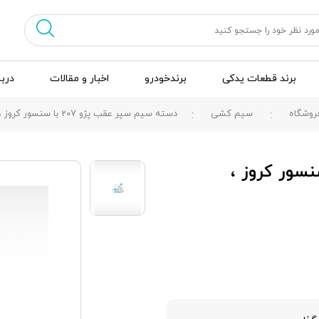
برند قطعات یدکی
برندخودرو
اخبار و مقالات
دربا
روشگاه
سیم کشی
دسته سیم سپر عقب پژو 207 با سنسور کروز ، YG22241782
ر عقب پژو 207 با سنسور کروز ،