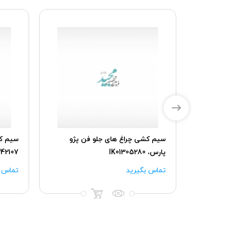
سیم کشی موتور XU7 سمند پژو 405
سیم کشی چراغ های جلو فن پژو
پارس، IK01305280
42107
تماس بگیرید
تماس ب