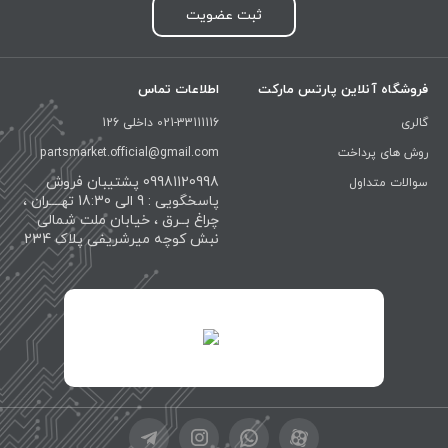
ثبت عضویت
فروشگاه آنلاین پارتس مارکت
اطلاعات تماس
گالری
021-33111116 داخلی 126
روش های پرداخت
partsmarket.official@gmail.com
09981120998 پشتیبان فروش
سوالات متداول
پاسخگویی : 9 الی 18:30 تهــــران ،
چراغ بــرق ، خیابان ملت شمالی
نبش کوچه میرشریفی پلاک 234
id="XwxOCn7vCJ69pXI8blEh">