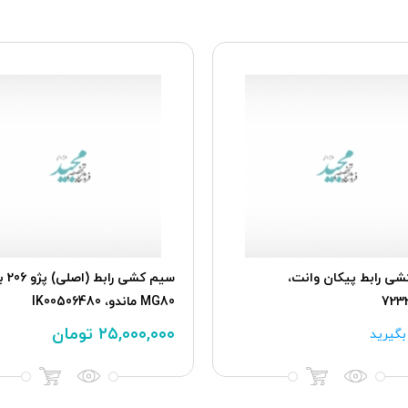
ی رابط پیکان وانت،
723
MG80 ماندو، IK00506480
۲۵,۰۰۰,۰۰۰
تومان
گیرید