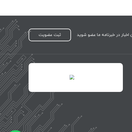
اخبار در خبرنامه ما عضو شوید
ثبت عضویت
id="XwxOCn7vCJ69pXI8blEh">