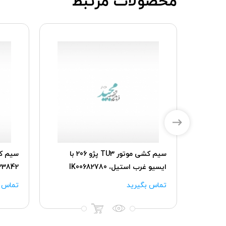
محصولات مرتبط
سیم کشی رابط (اصلی) پژو 206 با
سیم کشی موتور TU3 پژو 206 با
سیم کش
ایسیو غرب استیل، IK00682780
23842
تماس بگیرید
تماس ب