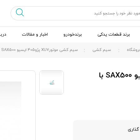
برند قطعات یدکی
برندخودرو
اخبار و مقالات
دربا
روشگاه
سیم کشی
سیم کشی موتورXU7 پژو405 ایسیو SAX500 با ایموبلایزر، YG20240831
سیم کشی موتورXU7 پژو405 ایسیو SAX500 با
گذاری