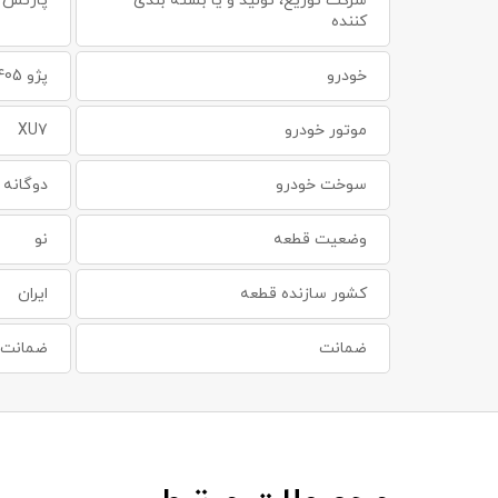
شرکت توزیع، تولید و یا بسته بندی
پارتس 
کننده
خودرو
پژو 405
موتور خودرو
XU7
سوخت خودرو
دوگانه 
وضعیت قطعه
نو
کشور سازنده قطعه
ایران
ضمانت
ضمانت س