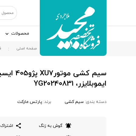
محصولات
صفحه اصلی
ف
ایموبلایزر، YG20240831
دسته بندی:
سیم کشی
برند:
پارتس مارکت
گوش به زنگ
اشتراک 