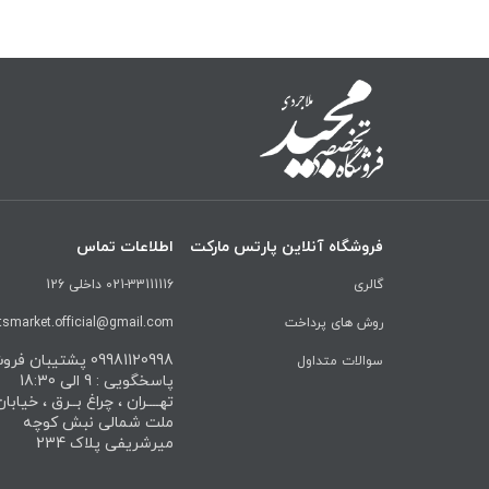
فروشگاه آنلاین پارتس مارکت
اطلاعات تماس
گالری
021-33111116 داخلی 126
روش های پرداخت
tsmarket.official@gmail.com
09981120998 پشتیبان ف
سوالات متداول
پاسخگویی : 9 الی 18:30
تهــــران ، چراغ بــرق ، خیابا
ملت شمالی نبش کوچه
میرشریفی پلاک 234