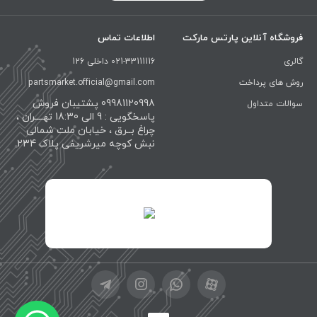
فروشگاه آنلاین پارتس مارکت
اطلاعات تماس
گالری
021-33111116 داخلی 126
روش های پرداخت
partsmarket.official@gmail.com
09981120998 پشتیبان فروش
سوالات متداول
پاسخگویی : 9 الی 18:30 تهــــران ،
چراغ بــرق ، خیابان ملت شمالی
نبش کوچه میرشریفی پلاک 234
id="XwxOCn7vCJ69pXI8blEh">