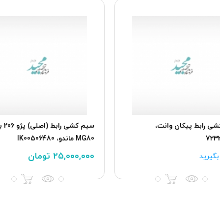
ی رابط پیکان وانت،
723
MG80 ماندو، IK00506480
۲۵,۰۰۰,۰۰۰
تومان
گیرید