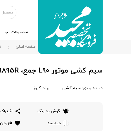
محصولات
صفحه اصلی
ف
سیم کشی موتور L90 جمع، 240119895R
دسته بندی:
سیم کشی
برند:
کروز
گوش به زنگ
اشتراک 
مقایسه
افزودن 