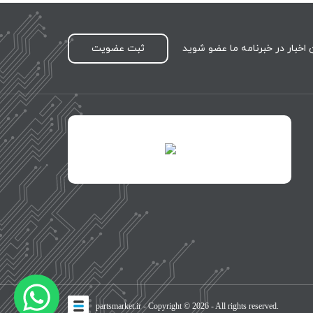
اخبار در خبرنامه ما عضو شوید
ثبت عضویت
id="XwxOCn7vCJ69pXI8blEh">
طراحی
partsmarket.ir
- Copyright © 2026 - All rights reserved.