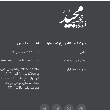
فروشگاه آنلاین پارتس مارکت
اطلاعات تماس
گالری
021-33111116 داخلی 126
روش های پرداخت
tsmarket.official@gmail.com
09981120998 پشتیبان ف
سوالات متداول
پاسخگویی : 9 الی 18:30
تهــــران ، چراغ بــرق ، خیابا
ملت شمالی نبش کوچه
میرشریفی پلاک 234