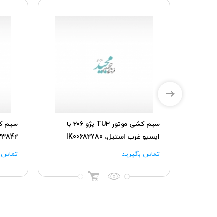
سیم کشی رابط (اصلی) پژو 206 با
سیم کشی موتور TU3 پژو 206 با
سیم کش
ایسیو غرب استیل، IK00682780
23842
تماس بگیرید
تماس ب