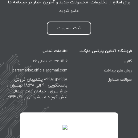
برای اطلاع از تخفیفات، محصولات جدید و آخرین اخبار در خبرنامه ما
عضو شوید
ثبت عضویت
فروشگاه آنلاین پارتس مارکت
اطلاعات تماس
گالری
021-33111116 داخلی 126
روش های پرداخت
partsmarket.official@gmail.com
09981120998 پشتیبان فروش
سوالات متداول
پاسخگویی : 9 الی 18:30 تهــــران ،
چراغ بــرق ، خیابان ملت شمالی
نبش کوچه میرشریفی پلاک 234
id="XwxOCn7vCJ69pXI8blEh">