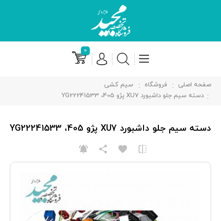
۰
صفحه اصلی
فروشگاه
سیم کشی
دسته سیم جلو داشبورد XU7 پژو 405، YG22241533
دسته سیم جلو داشبورد XU7 پژو 405، YG22241533