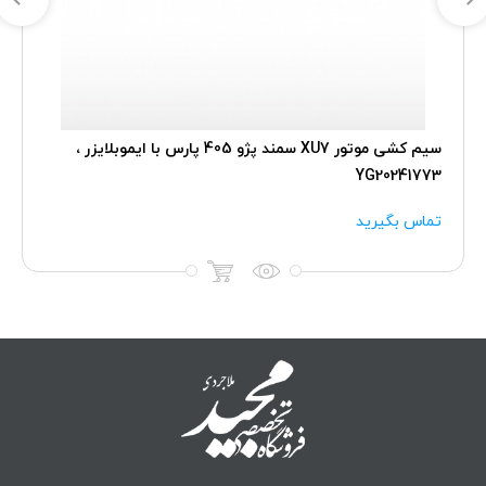
سیم کشی موتور XU7 سمند پژو 405 پارس با ایموبلایزر ،
YG20241773
تماس بگیرید