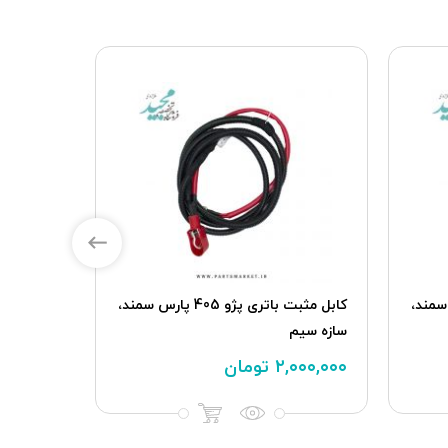
و 405 پارس سمند،
كابل مثبت باتری پژو 405 پارس سمند،
سازه سیم
سوز، IK00098080
۲,۰۰۰,۰۰۰
تومان
۲۰۰,۰۰۰