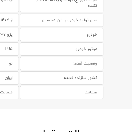
شرکت توزیع، تولید و یا بسته بندی
ایساکو ، S
کننده
سال تولید خودرو با این محصول
از 1402 به بعد
خودرو
پژو 207
موتور خودرو
TU5
وضعیت قطعه
نو
کشور سازنده قطعه
ایران
ضمانت
ضمانت س