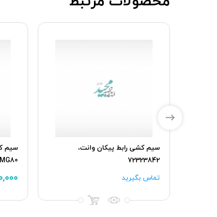
محصولات مرتبط
سیم کشی موتور TU3 پژو 206 با
سیم کشی رابط پیکان وانت،
72323842
MG80 ماندو، IK00506480
۰,۰۰۰
تماس بگیرید