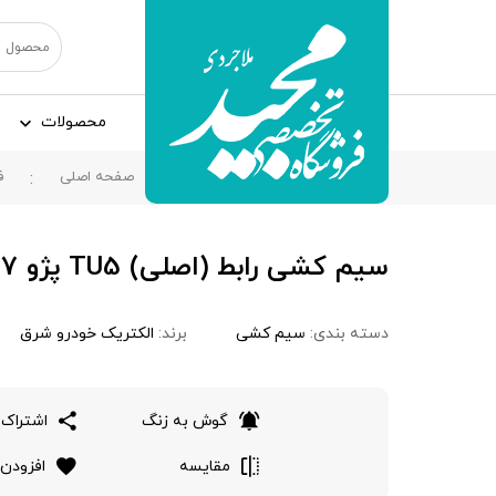
محصولات
صفحه اصلی
ف
سیم کشی رابط (اصلی) TU5 پژو 207 ، YG22242107
دسته بندی:
سیم کشی
برند:
الکتریک خودرو شرق
گوش به زنگ
اشتراک 
مقایسه
افزودن 