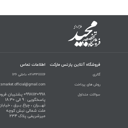
فروشگاه آنلاین پارتس مارکت
اطلاعات تماس
گالری
021-33111116 داخلی 126
روش های پرداخت
tsmarket.official@gmail.com
09981120998 پشتیبان ف
سوالات متداول
پاسخگویی : 9 الی 18:30
تهــــران ، چراغ بــرق ، خیابا
ملت شمالی نبش کوچه
میرشریفی پلاک 234