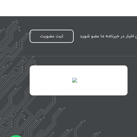
اخبار در خبرنامه ما عضو شوید
ثبت عضویت
id="XwxOCn7vCJ69pXI8blEh">