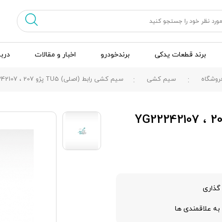
برند قطعات یدکی
برندخودرو
اخبار و مقالات
دربا
روشگاه
سیم کشی
سیم کشی رابط (اصلی) TU5 پژو 207 ، YG22242107
گذاری
به علاقمندی ها