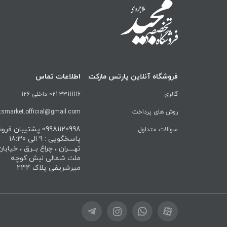
فروشگاه آنلاین پارتس مارکت
اطلاعات تماس
گالری
021-33111116 داخلی 126
روش های پرداخت
tsmarket.official@gmail.com
09981120998 پشتیبان ف
سوالات متداول
پاسخگویی : 9 الی 18:30
تهــــران ، چراغ بــرق ، خیابا
ملت شمالی نبش کوچه
میرشریفی پلاک 234