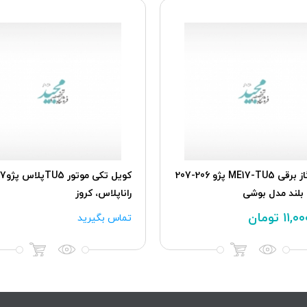
پدال گاز برقی ME17-TU5 پژو 206-207
کويل تکی موت
 بلند مدل بوشی
راناپلاس، کروز
۱۱,۰
تومان
تماس بگیرید