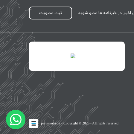
اخبار در خبرنامه ما عضو شوید
ثبت عضویت
id="XwxOCn7vCJ69pXI8blEh">
طراحی
partsmarket.ir
- Copyright © 2026 - All rights reserved.
سایت