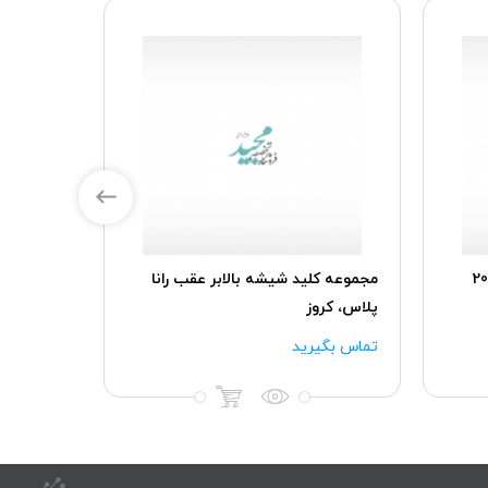
ور TU5پلاس پژو207
مجموعه کلید شیشه بالابر عقب رانا
پلاس، کروز
AECS
۸۰۰,۰۰۰
تماس بگیرید