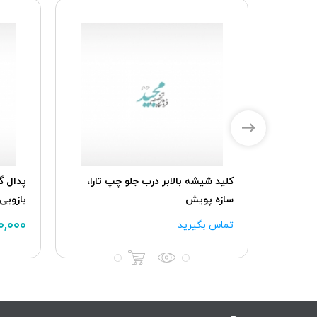
تر موتور
کلید شیشه بالابر درب جلو چپ تارا،
سازه پویش
بازویی
۰۰,۰۰۰
تماس بگیرید