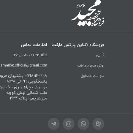
فروشگاه آنلاین پارتس مارکت
اطلاعات تماس
گالری
021-33111116 داخلی 126
روش های پرداخت
tsmarket.official@gmail.com
09981120998 پشتیبان ف
سوالات متداول
پاسخگویی : 9 الی 18:30
تهــــران ، چراغ بــرق ، خیابا
ملت شمالی نبش کوچه
میرشریفی پلاک 234