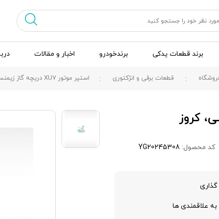
برند قطعات یدکی
برندخودرو
اخبار و مقالات
دربا
روشگاه
قطعات برقی و انژکتوری
استپر موتور XU7 دريچه گاز زیمنسی، کروز
کد محصول:
YG20245308
گذاری
به علاقمندی ها