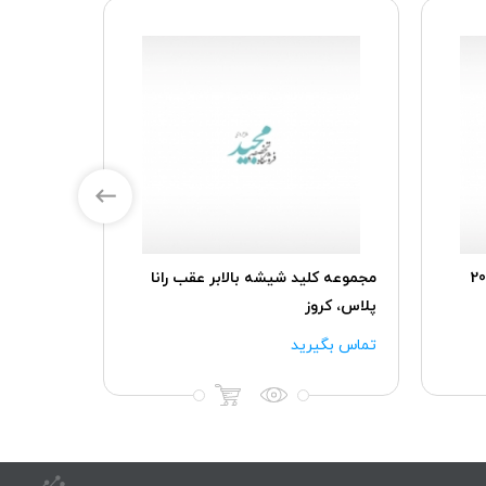
ور TU5پلاس پژو207
مجموعه کلید شیشه بالابر عقب رانا
پلاس، کروز
AECS
۸۰۰,۰۰۰
تماس بگیرید