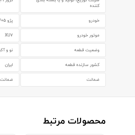
شرکت توزیع، تولید و یا بسته بندی
کروز ، ا
کننده
خودرو
پژو 405 ، پژو پارس ، سورن ، سمند
موتور خودرو
XU7
وضعیت قطعه
نو و آکب
کشور سازنده قطعه
ایران
ضمانت
ضمانت س
محصولات مرتبط