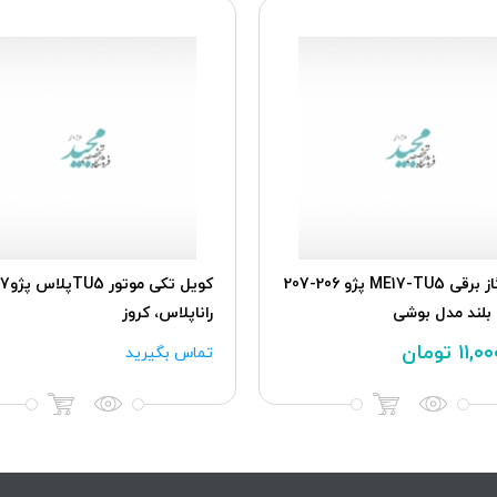
پدال گاز برقی ME17-TU5 پژو 206-207
کويل تکی موت
 بلند مدل بوشی
راناپلاس، کروز
۱۱,۰
تومان
تماس بگیرید