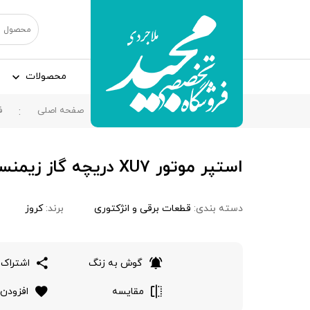
محصولات
صفحه اصلی
ف
استپر موتور XU7 دريچه گاز زیمنسی، کروز
دسته بندی:
قطعات برقی و انژکتوری
برند:
کروز
گوش به زنگ
اشتراک 
مقایسه
افزودن 