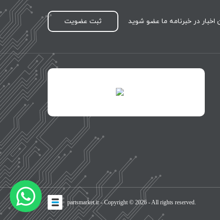
اخبار در خبرنامه ما عضو شوید
ثبت عضویت
id="XwxOCn7vCJ69pXI8blEh">
طراحی
partsmarket.ir
- Copyright © 2026 - All rights reserved.
سایت