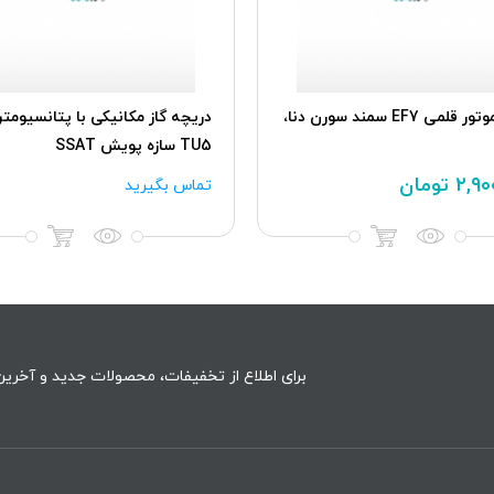
بر درب جلو چپ تارا،
پدال گاز برقی ME17-TU5 پژو 206-207
بازویی بلند مدل بوشی
۱۱,۰۰۰,۰۰۰
تومان
برای اطلاع از تخفیفات، محصولات جدید و آخرین 