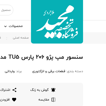
محصولات
صفحه اصلی
ف
سنسور مپ پژو 206 پارس TU5 مدل بوش
دسته بندی:
قطعات برقی و انژکتوری
برند:
وارداتی
گوش به زنگ
اشتراک 
مقایسه
افزودن 