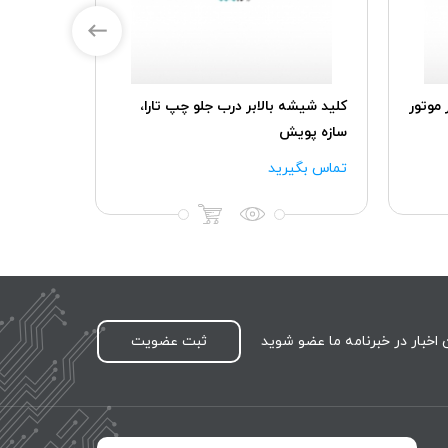
کويل تکی موتور TU5پلاس پژو207
مجموعه کلید شیشه
راناپلاس، کروز
پلاس، کروز
تماس بگیرید
تماس بگیرید
اخبار در خبرنامه ما عضو شوید
ثبت عضویت