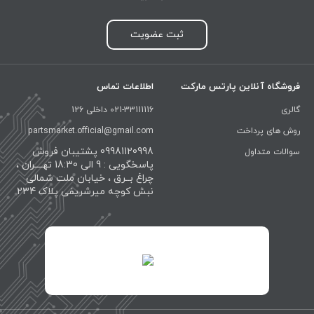
ثبت عضویت
فروشگاه آنلاین پارتس مارکت
اطلاعات تماس
گالری
021-33111116 داخلی 126
روش های پرداخت
partsmarket.official@gmail.com
09981120998 پشتیبان فروش
سوالات متداول
پاسخگویی : 9 الی 18:30 تهــــران ،
چراغ بــرق ، خیابان ملت شمالی
نبش کوچه میرشریفی پلاک 234
id="XwxOCn7vCJ69pXI8blEh">