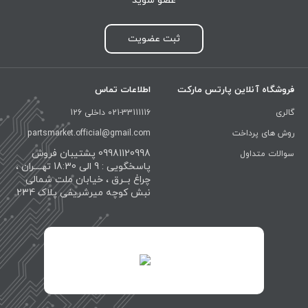
عضو شوید
ثبت عضویت
فروشگاه آنلاین پارتس مارکت
اطلاعات تماس
گالری
021-33111116 داخلی 126
روش های پرداخت
partsmarket.official@gmail.com
09981120998 پشتیبان فروش
سوالات متداول
پاسخگویی : 9 الی 18:30 تهــــران ،
چراغ بــرق ، خیابان ملت شمالی
نبش کوچه میرشریفی پلاک 234
id="XwxOCn7vCJ69pXI8blEh">