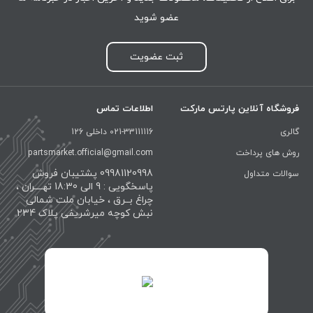
عضو شوید
ثبت عضویت
فروشگاه آنلاین پارتس مارکت
اطلاعات تماس
گالری
021-33111116 داخلی 126
روش های پرداخت
partsmarket.official@gmail.com
09981120998 پشتیبان فروش
سوالات متداول
پاسخگویی : 9 الی 18:30 تهــــران ،
چراغ بــرق ، خیابان ملت شمالی
نبش کوچه میرشریفی پلاک 234
id="XwxOCn7vCJ69pXI8blEh">