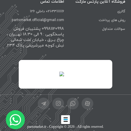
فروشگاه آنلاین پارتس مارکت
اطلاعات تماس
گالری
021-33111116 داخلی 126
روش های پرداخت
partsmarket.official@gmail.com
09981120998 پشتیبان فروش
سوالات متداول
پاسخگویی : 9 الی 18:30 تهــــران ،
چراغ بــرق ، خیابان ملت شمالی
نبش کوچه میرشریفی پلاک 234
id="XwxOCn7vCJ69pXI8blEh">
partsmarket.ir
- Copyright © 2026 - All rights reserved.