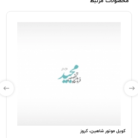
محصولات مرتبط
سنسور وضعيت ميل سوپاپ EF7 دنا سورن، AECS