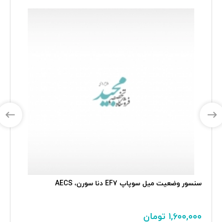
سنسور وضعيت ميل سوپاپ EF7 دنا سورن، AECS
۱,۶۰۰,۰۰۰
تومان