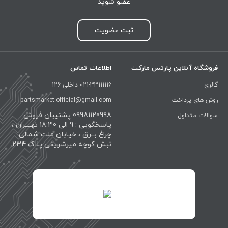
عضو شوید
ثبت عضویت
فروشگاه آنلاین پارتس مارکت
اطلاعات تماس
گالری
021-33111116 داخلی 126
روش های پرداخت
partsmarket.official@gmail.com
09981120998 پشتیبان فروش
سوالات متداول
پاسخگویی : 9 الی 18:30 تهــــران ،
چراغ بــرق ، خیابان ملت شمالی
نبش کوچه میرشریفی پلاک 234
id="XwxOCn7vCJ69pXI8blEh">