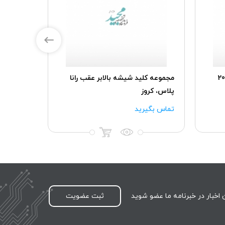
ور TU5پلاس پژو207
مجموعه کلید شیشه بالابر عقب رانا
پلاس، کروز
AECS
۸۰۰,۰۰۰
تماس بگیرید
اخبار در خبرنامه ما عضو شوید
ثبت عضویت