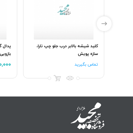
تر موتور
کلید شیشه بالابر درب جلو چپ تارا،
سازه پویش
بازویی
۰۰,۰۰۰
تماس بگیرید