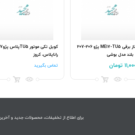
پدال گاز برقی ME17-TU5 پژو 206-207
کويل تکی موت
 بلند مدل بوشی
راناپلاس، کروز
۱۱,۰
تومان
تماس بگیرید
برای اطلاع از تخفیفات، محصولات جدید و آخرین 