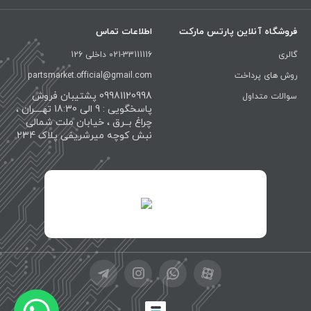
فروشگاه آنلاین پارتس مارکت
اطلاعات تماس
گالری
021-33111116 داخلی 126
روش های پرداخت
partsmarket.official@gmail.com
09981120998 پشتیبان فروش
سوالات متداول
پاسخگویی : 9 الی 18:30 تهــــران ،
چراغ بــرق ، خیابان ملت شمالی
نبش کوچه میرشریفی پلاک 234
id="XwxOCn7vCJ69pXI8blEh">