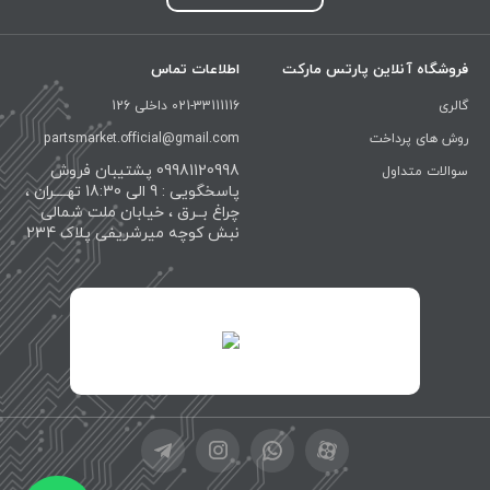
فروشگاه آنلاین پارتس مارکت
اطلاعات تماس
گالری
021-33111116 داخلی 126
روش های پرداخت
partsmarket.official@gmail.com
09981120998 پشتیبان فروش
سوالات متداول
پاسخگویی : 9 الی 18:30 تهــــران ،
چراغ بــرق ، خیابان ملت شمالی
نبش کوچه میرشریفی پلاک 234
id="XwxOCn7vCJ69pXI8blEh">