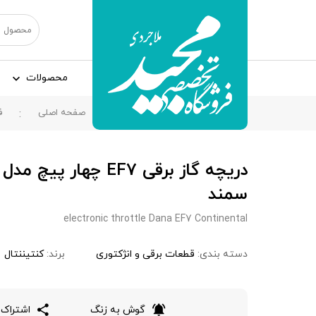
محصولات
صفحه اصلی
ف
سمند
electronic throttle Dana EF7 Continental
دسته بندی:
قطعات برقی و انژکتوری
برند:
کنتیننتال
گوش به زنگ
اشتراک 