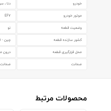
خودرو
دنا ، س
موتور خودرو
EF7
وضعیت قطعه
نو
کشور سازنده قطعه
چین - ا
محل قرارگیری قطعه
درون مح
ضمانت
ضمانت س
محصولات مرتبط