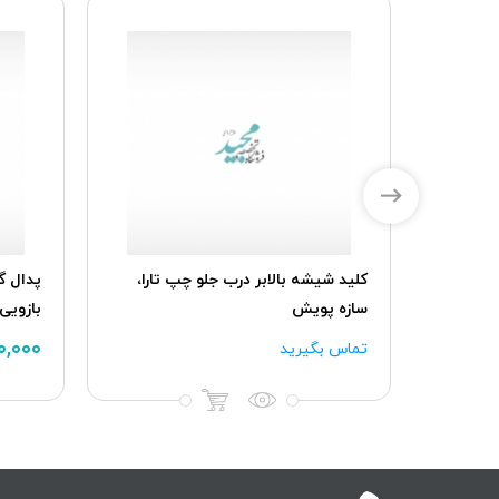
تر موتور
کلید شیشه بالابر درب جلو چپ تارا،
سازه پویش
بازویی
۰۰,۰۰۰
تماس بگیرید