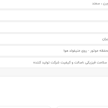
ورن ، سمند
یران
فظه موتور - روی منیفولد هوا
لامت فیزیکی ،اصالت و کیفیت شرکت تولید کننده