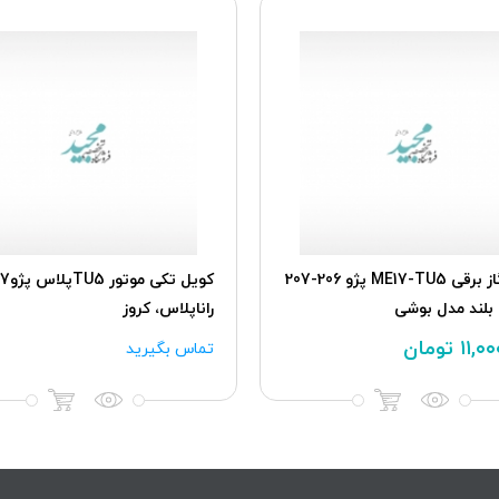
پدال گاز برقی ME17-TU5 پژو 206-207
کويل تکی موت
 بلند مدل بوشی
راناپلاس، کروز
۱۱,۰
تومان
تماس بگیرید