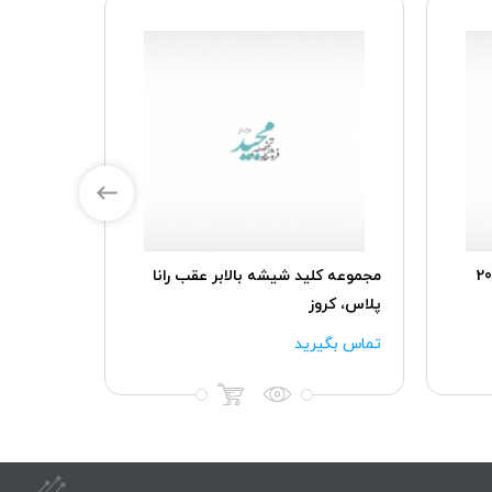
ور TU5پلاس پژو207
مجموعه کلید شیشه بالابر عقب رانا
پلاس، کروز
AECS
۸۰۰,۰۰۰
تماس بگیرید